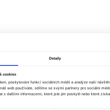
školách není jen technická vychytávka, ale zásadní faktor, který ovliv
na. Výsledek? Žáci
Detaily
á cookies
e řekne kvalita školního prostředí, většina lidí si vybaví osvětlení, náb
klam, poskytování funkcí sociálních médií a analýze naší návšt
uje nejen to, jak dobře žáci slyší
 náš web používáte, sdílíme se svými partnery pro sociální média
 s dalšími informacemi, které jste jim poskytli nebo které získa