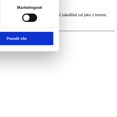
Marketingové
pují ostré hlasy, dunivé kroky a každé zakašlání zní jako z hororu.
Povolit vše