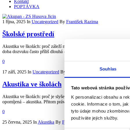
Kontakt
POPTÁVKA
1 října, 2025
In
Uncategorized
By
František Razima
Školské prostředí
Akustika ve školách: proč záleží na každém slově Správná akustika ve 
doba dozvuku často příliš dlouhá – slova se překrývají a vzniká ozvě
0
Souhlas
17 září, 2025
In
Uncategorized
By
František Razima
Akustika ve školách
Tato webová stránka použív
Akustika ve školách: proč je slyšet důležitější, než si myslíme Když s
K personalizaci obsahu a re
opomíjená – akustika. Přitom právě prostorová akustika zásadně ovlivň
cookie. Informace o tom, jak
tyto údaje mohou zkombinovat
0
používáte jejich služby.
25 června, 2025
In
Akustika
By
František Razima