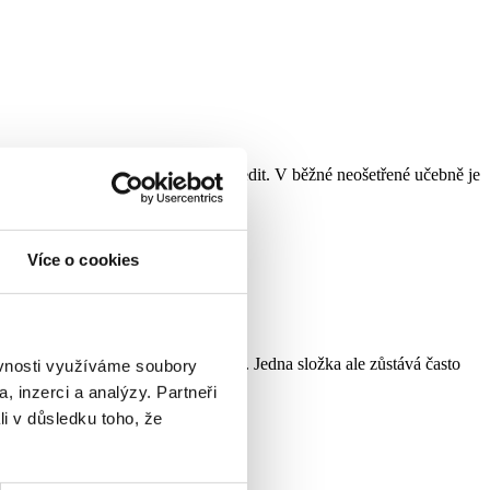
ňuje schopnost žáků učit se a soustředit. V běžné neošetřené učebně je
Více o cookies
ytek nebo dostatek čerstvého vzduchu. Jedna složka ale zůstává často
ěvnosti využíváme soubory
, inzerci a analýzy. Partneři
li v důsledku toho, že