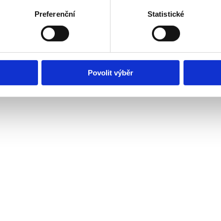
rostředí
Preferenční
Statistické
árně u lékaře. Snažíte se uklidnit, ale místo příjemného ticha vás obklo
aše
Povolit výběr