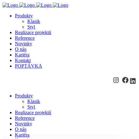
Produkty
Klasik
Styl
Realizace projektů
Reference
Novinky
O nás
Kariéra
Kontakt
POPTÁVKA
Instagra
Face
Li
Produkty
Klasik
Styl
Realizace projektů
Reference
Novinky
O nás
Kariéra