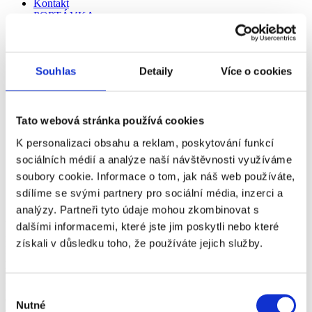
Kontakt
POPTÁVKA
Souhlas
Detaily
Více o cookies
Tato webová stránka používá cookies
K personalizaci obsahu a reklam, poskytování funkcí
sociálních médií a analýze naší návštěvnosti využíváme
soubory cookie. Informace o tom, jak náš web používáte,
ZŠ Dobronín
sdílíme se svými partnery pro sociální média, inzerci a
analýzy. Partneři tyto údaje mohou zkombinovat s
V samostatně stojící venkovní učebně ZŠ Dobronín jsme spojili
dalšími informacemi, které jste jim poskytli nebo které
funkčnost s estetikou. Interiér laděný do světlých tónů krásně
získali v důsledku toho, že používáte jejich služby.
kontrastuje s černými akustickými panely AKUPAN® Klasik, které
plní nejen praktickou roli, ale i výrazný vizuální akcent.
Na stěnách dominují panely AKUPAN® Klasik v černé barvě, které
Výběr
efektivně tlumí nežádoucí hluk a vytvářejí klidné prostředí pro
Nutné
souhlasu
výuku i soustředěnou práci. Strop jsme oživili panely AKUPAN®